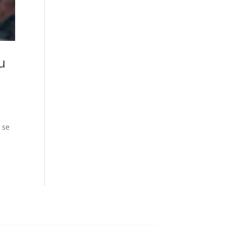
u
 se